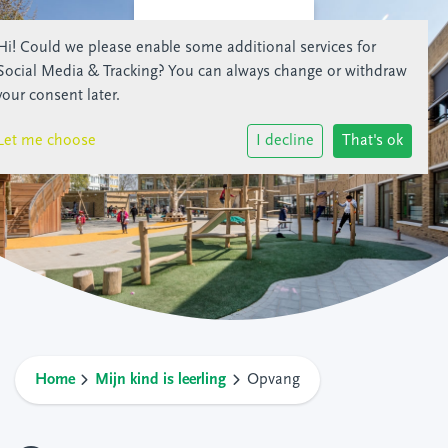
Hi! Could we please enable some additional services for
Social Media & Tracking
? You can always change or withdraw
your consent later.
Let me choose
I decline
That's ok
Home
Mijn kind is leerling
Opvang